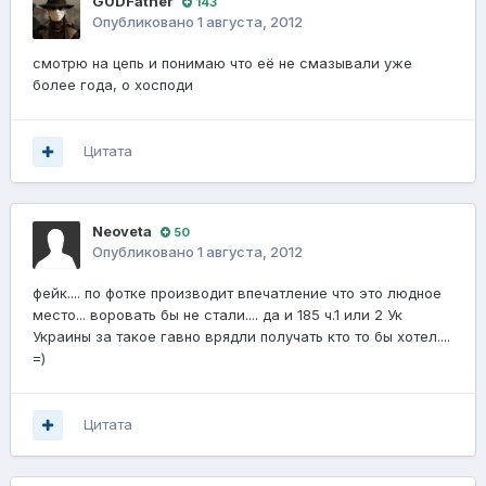
G0DFathеr
143
Опубликовано
1 августа, 2012
смотрю на цепь и понимаю что её не смазывали уже
более года, о хосподи
Цитата
Neoveta
50
Опубликовано
1 августа, 2012
фейк.... по фотке производит впечатление что это людное
место... воровать бы не стали.... да и 185 ч.1 или 2 Ук
Украины за такое гавно врядли получать кто то бы хотел....
=)
Цитата