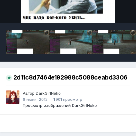
Инструменты
2d11c8d7464e192988c5088ceabd3306
Автор
DarkGirlNeko
6 июня, 2012
1 901 просмотр
Просмотр изображений DarkGirlNeko