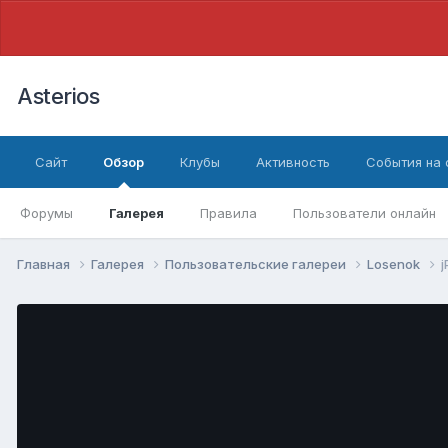
Asterios
Сайт
Обзор
Клубы
Активность
События на
Форумы
Галерея
Правила
Пользователи онлайн
Главная
Галерея
Пользовательские галереи
Losenok