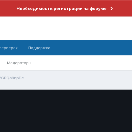
Необходимость регистрации на форуме
 серверах
Поддержка
Модераторы
jPGPQa9npDc