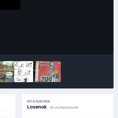
Инструменты
ИЗ АЛЬБОМА:
Losenok
· 26 изображений