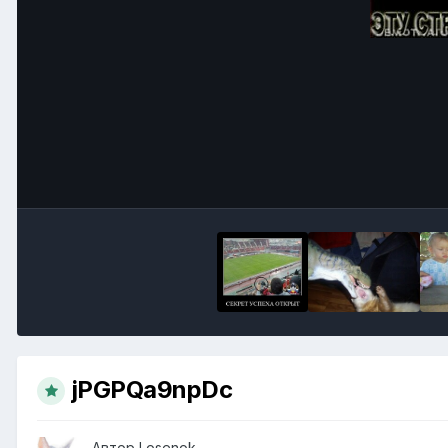
jPGPQa9npDc
Автор
Losenok