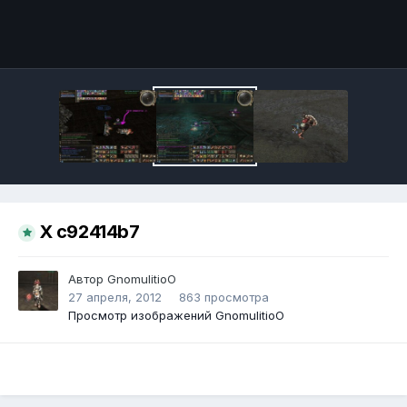
Инструменты
X c92414b7
Автор
GnomulitioO
27 апреля, 2012
863 просмотра
Просмотр изображений GnomulitioO