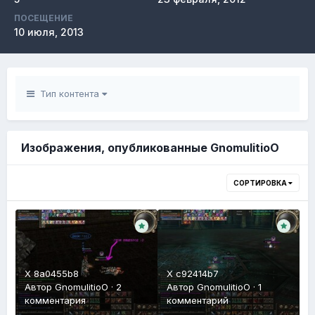
ПОСЕЩЕНИЕ
10 июля, 2013
Тип контента
Изображения, опубликованные GnomulitioO
СОРТИРОВКА
X 8a0455b8
X c92414b7
Автор
GnomulitioO
·
2
Автор
GnomulitioO
·
1
комментария
комментарий