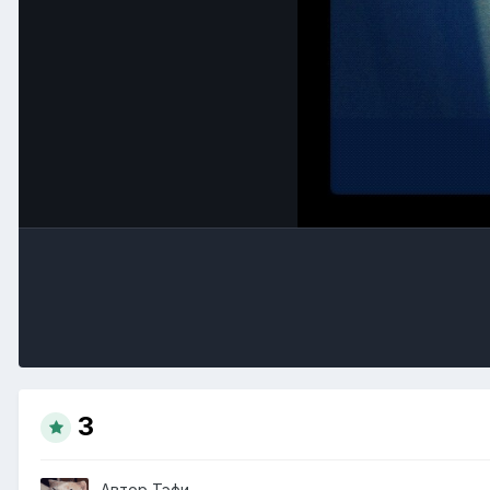
3
Автор
Тэфи