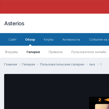
Asterios
Сайт
Обзор
Клубы
Активность
События на
Форумы
Галерея
Правила
Пользователи онлайн
Главная
Галерея
Пользовательские галереи
пых
1