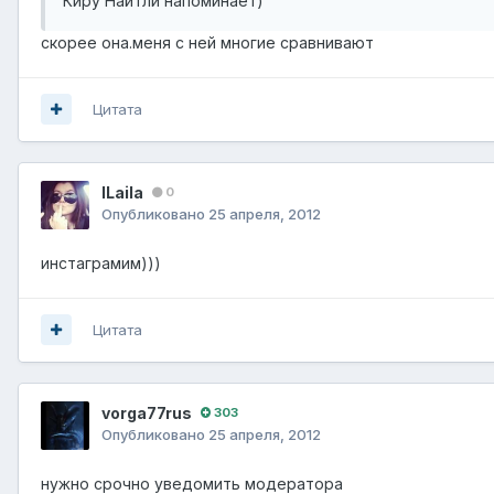
Киру Найтли напоминает)
cкорее она.меня с ней многие сравнивают
Цитата
lLaila
0
Опубликовано
25 апреля, 2012
инстаграмим)))
Цитата
vorga77rus
303
Опубликовано
25 апреля, 2012
нужно срочно уведомить модератора