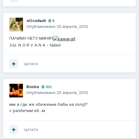
оОсобый
9
Опубликовано
25 апреля, 2012
ПАЧИМУ НЕТУ МИНЯ!1
З.Ы. N O R V A N A - failed
Цитата
Boska
102
Опубликовано
25 апреля, 2012
мм а где же обиженые бабы на полу)?
с разбитым еб...м
Цитата