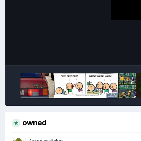
owned
Автор
soultaker