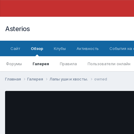
Asterios
Сайт
Обзор
Клубы
Активность
События на
Форумы
Галерея
Правила
Пользователи онлайн
Главная
Галерея
Лапы уши и хвосты.
owned