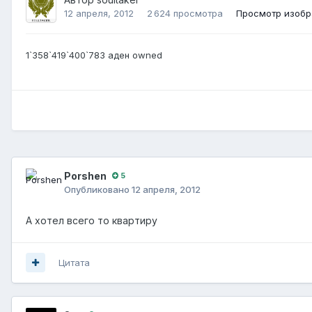
12 апреля, 2012
2 624 просмотра
Просмотр изобр
1`358`419`400`783 аден owned
Porshen
5
Опубликовано
12 апреля, 2012
А хотел всего то квартиру
Цитата