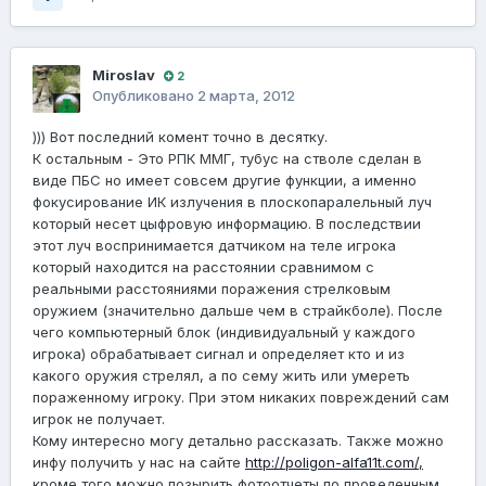
Miroslav
2
Опубликовано
2 марта, 2012
))) Вот последний комент точно в десятку.
К остальным - Это РПК ММГ, тубус на стволе сделан в
виде ПБС но имеет совсем другие функции, а именно
фокусирование ИК излучения в плоскопаралельный луч
который несет цыфровую информацию. В последствии
этот луч воспринимается датчиком на теле игрока
который находится на расстоянии сравнимом с
реальными расстояниями поражения стрелковым
оружием (значительно дальше чем в страйкболе). После
чего компьютерный блок (индивидуальный у каждого
игрока) обрабатывает сигнал и определяет кто и из
какого оружия стрелял, а по сему жить или умереть
пораженному игроку. При этом никаких повреждений сам
игрок не получает.
Кому интересно могу детально рассказать. Также можно
инфу получить у нас на сайте
http://poligon-alfa11t.com/,
кроме того можно позырить фотоотчеты по проведенным