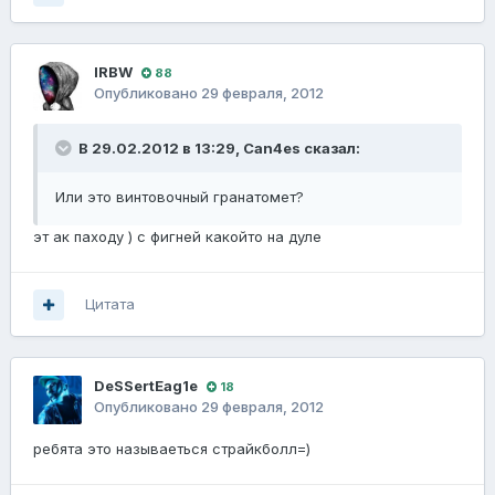
lRBW
88
Опубликовано
29 февраля, 2012
В 29.02.2012 в 13:29, Can4es сказал:
Или это винтовочный гранатомет?
эт ак паходу ) с фигней какойто на дуле
Цитата
DeSSertEag1e
18
Опубликовано
29 февраля, 2012
ребята это называеться страйкболл=)