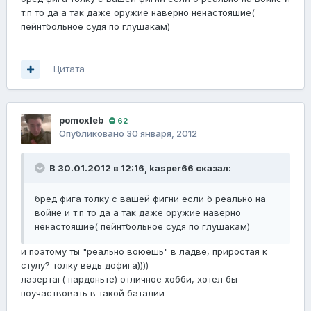
т.п то да а так даже оружие наверно ненастояшие(
пейнтбольное судя по глушакам)
Цитата
pomoxleb
62
Опубликовано
30 января, 2012
В 30.01.2012 в 12:16, kasper66 сказал:
бред фига толку с вашей фигни если б реально на
войне и т.п то да а так даже оружие наверно
ненастояшие( пейнтбольное судя по глушакам)
и поэтому ты "реально воюешь" в ладве, приростая к
стулу? толку ведь дофига))))
лазертаг( пардоньте) отличное хобби, хотел бы
поучаствовать в такой баталии