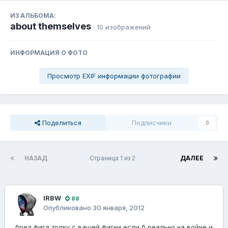
ИЗ АЛЬБОМА:
about themselves
· 10 изображений
ИНФОРМАЦИЯ О ФОТО
Просмотр EXIF информации фотографии
Поделиться
Подписчики
0
НАЗАД
Страница 1 из 2
ДАЛЕЕ
lRBW
88
Опубликовано
30 января, 2012
бред фига толку с вашей фигни если б реально на войне и