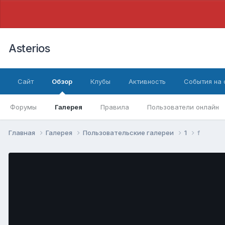
Asterios
Сайт
Обзор
Клубы
Активность
События на
Форумы
Галерея
Правила
Пользователи онлайн
Главная
Галерея
Пользовательские галереи
1
f