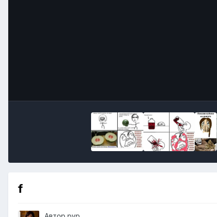
f
Автор
pvp