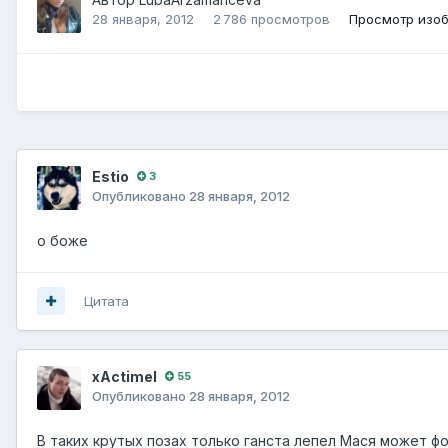
28 января, 2012
2 786 просмотров
Просмотр изо
Estio
3
Опубликовано
28 января, 2012
о боже
Цитата
xActimel
55
Опубликовано
28 января, 2012
В таких крутых позах только ганста лепел Мася может фо