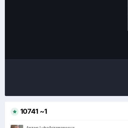
10741 ~1
Автор
LubaArzamanceva