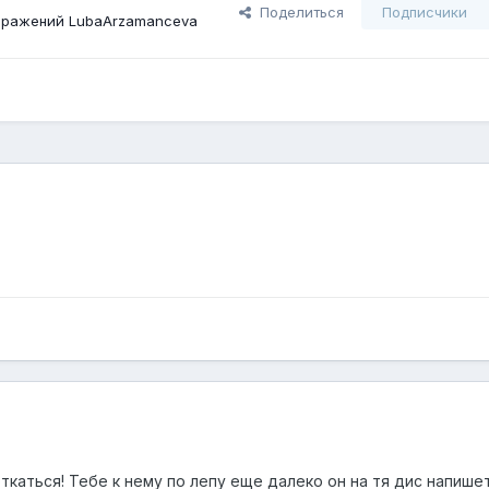
Поделиться
Подписчики
бражений LubaArzamanceva
ткаться! Тебе к нему по лепу еще далеко он на тя дис напишет