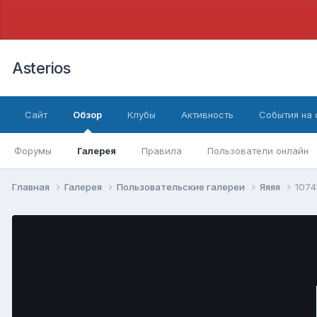
Asterios
Сайт
Обзор
Клубы
Активность
События на
Форумы
Галерея
Правила
Пользователи онлайн
Главная
Галерея
Пользовательские галереи
Яяяя
1074