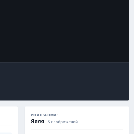
Инструменты
ИЗ АЛЬБОМА:
Яяяя
· 5 изображений