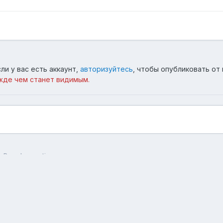
ли у вас есть аккаунт,
авторизуйтесь
, чтобы опубликовать от 
жде чем станет видимым.
e Pop slow motion
Язык
Тема
Обратная связь