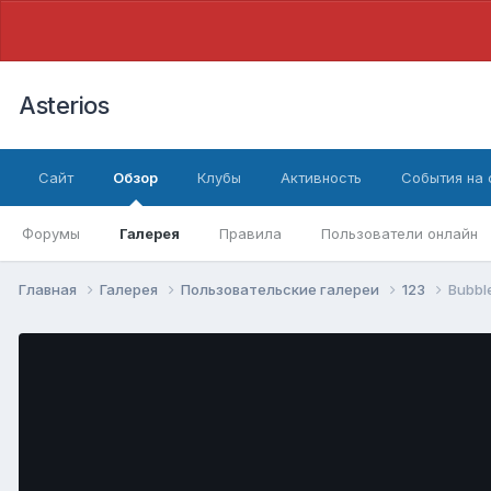
Asterios
Сайт
Обзор
Клубы
Активность
События на
Форумы
Галерея
Правила
Пользователи онлайн
Главная
Галерея
Пользовательские галереи
123
Bubbl