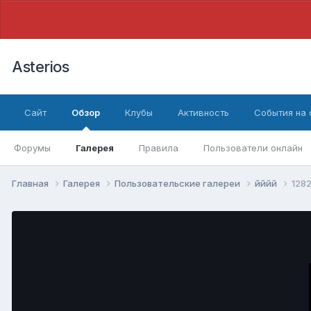
Asterios
Сайт
Обзор
Клубы
Активность
События на
Форумы
Галерея
Правила
Пользователи онлайн
Главная
Галерея
Пользовательские галереи
йййй
128