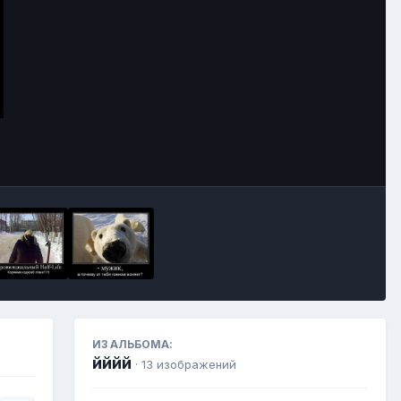
Инструменты
ИЗ АЛЬБОМА:
йййй
· 13 изображений