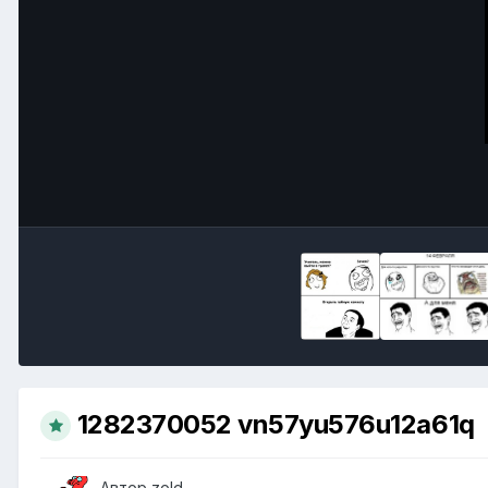
1282370052 vn57yu576u12a61q
Автор
zold