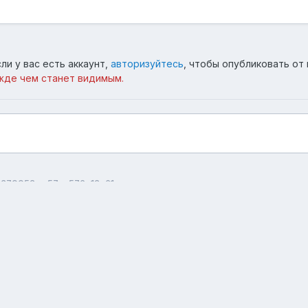
ли у вас есть аккаунт,
авторизуйтесь
, чтобы опубликовать от 
жде чем станет видимым.
2370052 vn57yu576u12a61q
Язык
Тема
Обратная связь
forum.asterios.tm
Powered by Invision Community