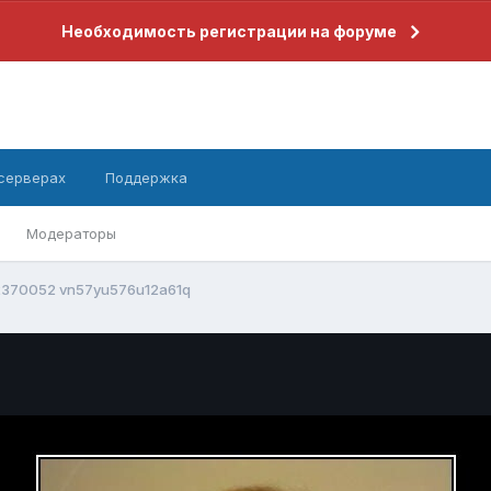
Необходимость регистрации на форуме
 серверах
Поддержка
Модераторы
2370052 vn57yu576u12a61q