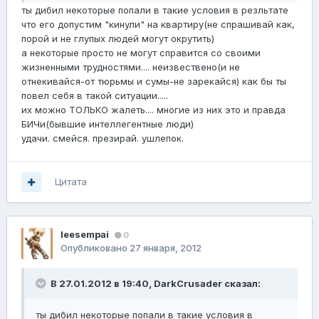
ты дибил некоторые попали в такие условия в резльтате
что его допустим "кинули" на квартиру(не спрашивай как,
порой и не глупых людей могут окрутить)
а некоторые просто не могут справится со своими
жизненными трудностями.... неизвествено(и не
отнекивайся-от тюрьмы и сумы-не зарекайся) как бы ты
повел себя в такой ситуации.....
их можно ТОЛЬКО жалеть.... многие из них это и правда
БИЧи(бывшие интеллегентные люди)
удачи. смейся. презирай. ушлепок.
Цитата
leesempai
0
Опубликовано
27 января, 2012
В 27.01.2012 в 19:40, DarkCrusader сказал:
ты дибил некоторые попали в такие условия в