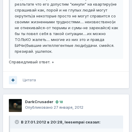
резльтате что его допустим "кинули" на квартиру(не
спрашивай как, порой и не глупых людей могут
окрутить)а некоторые просто не могут справится со
своими жизненными трудностями.... неизвествено(и
не отнекивайся-от тюрьмы и сумы-не зарекайся) как
бы ты повел себя в такой ситуации.....их можно
ТОЛЬКО жалеть.... многие из них это и правда
БИЧи(бывшие интеллегентные люди)удачи. смейся.
презирай. ушлепок.
Справедливый ответ. +
Цитата
DarkCrusader
18
Опубликовано
27 января, 2012
В 27.01.2012 в 20:28, leesempai сказал: