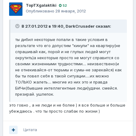
TopTXgalaktiki
52
Опубликовано
28 января, 2012
В 27.01.2012 в 19:40, DarkCrusader сказал:
ты дибил некоторые попали в такие условия в
резльтате что его допустим "кинули" на квартиру(не
спрашивай как, порой и не глупых людей могут
окрутить)а некоторые просто не могут справится со
своими жизненными трудностями.... неизвествено(и
не отнекивайся-от тюрьмы и сумы-не зарекайся) как
бы ты повел себя в такой ситуации.....их можно
ТОЛЬКО жалеть.... многие из них это и правда
БИЧи(бывшие интеллегентные люди)удачи. смейся.
презирай. ушлепок.
это говно , а не люди и не более ) я все больше и больше
убеждаюсь . что ты просто слабак по жизни )
Цитата