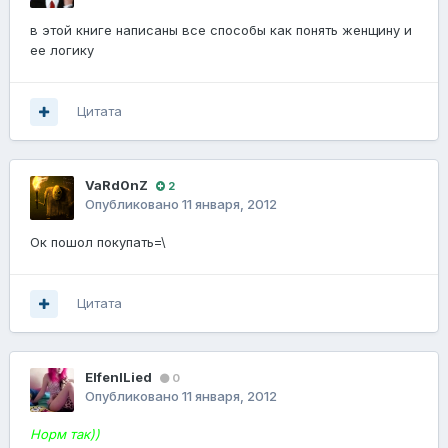
в этой книге написаны все способы как понять женщину и
ее логику
Цитата
VaRd0nZ
2
Опубликовано
11 января, 2012
Ок пошол покупать=\
Цитата
ElfenlLied
0
Опубликовано
11 января, 2012
Норм так))