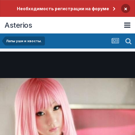
×
Необходимость регистрации на форуме
Asterios
Лапы уши и хвосты.