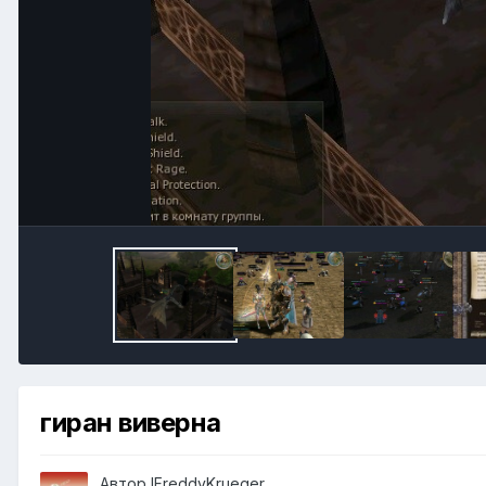
гиран виверна
Автор
lFreddyKrueger