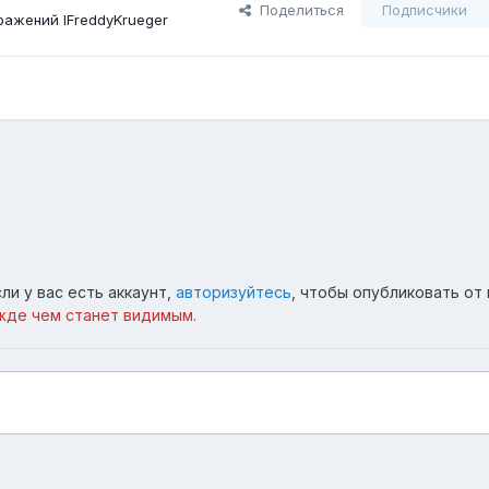
Поделиться
Подписчики
ажений lFreddyKrueger
ли у вас есть аккаунт,
авторизуйтесь
, чтобы опубликовать от 
жде чем станет видимым.
ан виверна