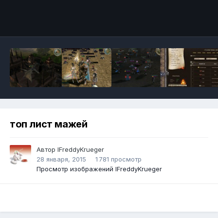
Инструменты
топ лист мажей
Автор
lFreddyKrueger
28 января, 2015
1 781 просмотр
Просмотр изображений lFreddyKrueger