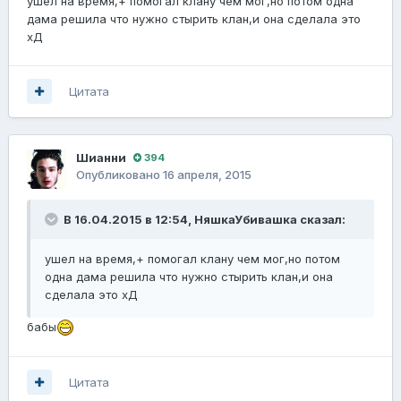
ушел на время,+ помогал клану чем мог,но потом одна
дама решила что нужно стырить клан,и она сделала это
хД
Цитата
Шианни
394
Опубликовано
16 апреля, 2015
В 16.04.2015 в 12:54, НяшкаУбивашка сказал:
ушел на время,+ помогал клану чем мог,но потом
одна дама решила что нужно стырить клан,и она
сделала это хД
бабы
Цитата