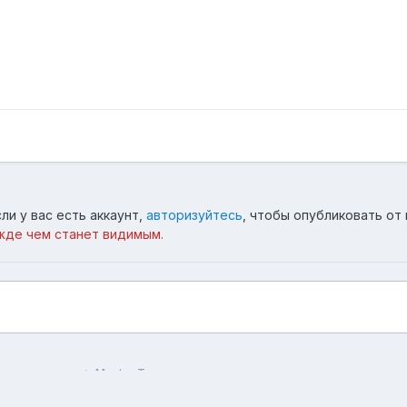
ли у вас есть аккаунт,
авторизуйтесь
, чтобы опубликовать от 
жде чем станет видимым.
 в картинках
Master Toma тут на острове