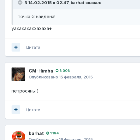
В 14.02.2015 в 02:47, barhat сказал:
точка G найдена!
уахахахаххахаха+
Цитата
GM-Himba
6 006
Опубликовано
15 февраля, 2015
петросяны )
Цитата
barhat
1 164
Опубликовано
16 февраля, 2015