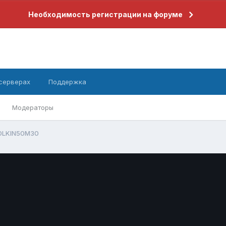
Необходимость регистрации на форуме
 серверах
Поддержка
Модераторы
DLKlN50M30