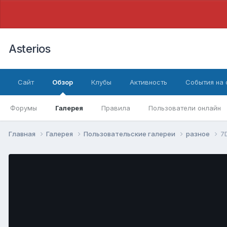
Asterios
Сайт
Обзор
Клубы
Активность
События на
Форумы
Галерея
Правила
Пользователи онлайн
Главная
Галерея
Пользовательские галереи
разное
7