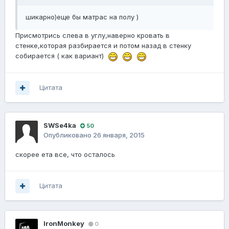
шикарно)еще бы матрас на полу )
Присмотрись слева в углу,наверно кровать в
стенке,которая разбирается и потом назад в стенку
собирается ( как вариант)
Цитата
SWSe4ka
50
Опубликовано
26 января, 2015
скорее ета все, что осталось
Цитата
IronMonkey
0