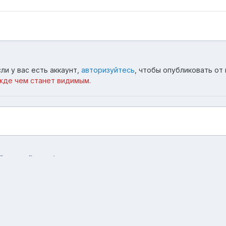
ли у вас есть аккаунт,
авторизуйтесь
, чтобы опубликовать от 
жде чем станет видимым.
Только в России!
Язык
Тема
Обратная связь