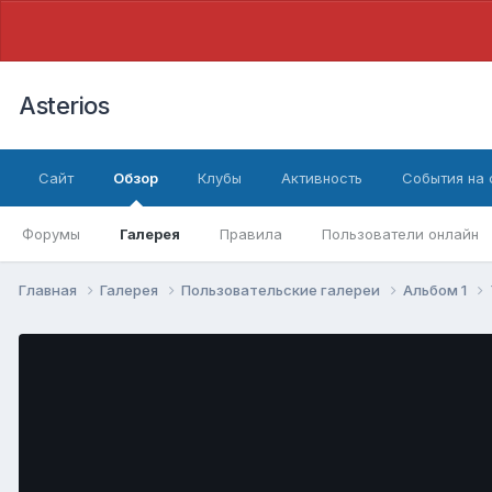
Asterios
Сайт
Обзор
Клубы
Активность
События на
Форумы
Галерея
Правила
Пользователи онлайн
Главная
Галерея
Пользовательские галереи
Альбом 1