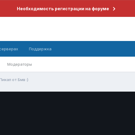
Необходимость регистрации на форуме
 серверах
Поддержка
Модераторы
Пикап от Бмв :)