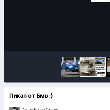
Пикап от Бмв :)
Автор
Иосиф Сталин