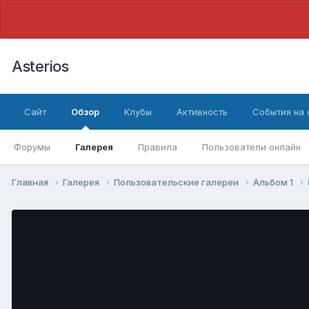
Asterios
Сайт
Обзор
Клубы
Активность
События на
Форумы
Галерея
Правила
Пользователи онлайн
Главная
Галерея
Пользовательские галереи
Альбом 1