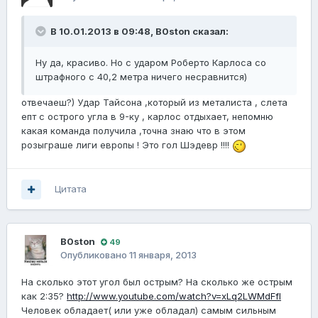
В 10.01.2013 в 09:48, B0ston сказал:
Ну да, красиво. Но с ударом Роберто Карлоса со
штрафного с 40,2 метра ничего несравнится)
отвечаеш?) Удар Тайсона ,который из металиста , слета
епт с острого угла в 9-ку , карлос отдыхает, непомню
какая команда получила ,точна знаю что в этом
розыграше лиги европы ! Это гол Шэдевр !!!!
Цитата
B0ston
49
Опубликовано
11 января, 2013
На сколько этот угол был острым? На сколько же острым
как 2:35?
http://www.youtube.com/watch?v=xLq2LWMdFfI
Человек обладает( или уже обладал) самым сильным