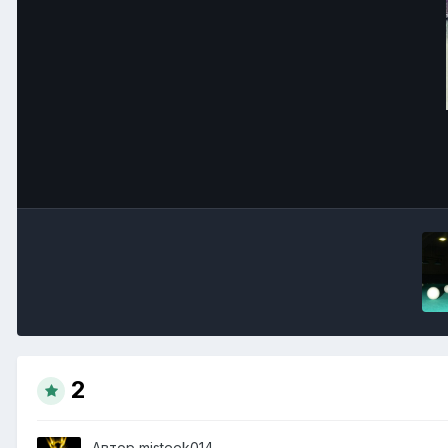
2
Автор
misteek014