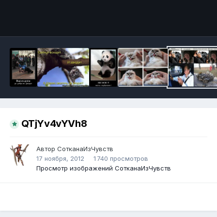
Инструменты
QTjYv4vYVh8
Автор
СотканаИзЧувств
17 ноября, 2012
1 740 просмотров
Просмотр изображений СотканаИзЧувств