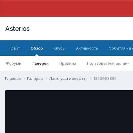
Asterios
Сайт
Обзор
Клубы
Активность
События на
Форумы
Галерея
Правила
Пользователи онлайн
Главная
Галерея
Лапы уши и хвосты.
1353093869