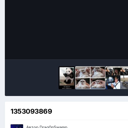
1353093869
Автор
Drag0nSwamp