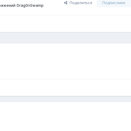
Поделиться
Подписчики
ражений Drag0nSwamp