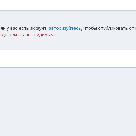
ли у вас есть аккаунт,
авторизуйтесь
, чтобы опубликовать от 
жде чем станет видимым.
064
Язык
Тема
Обратная связь
forum.asterios.tm
Powered by Invision Community