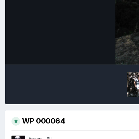
WP 000064
Автор
Ji6LL