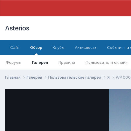
Asterios
Сайт
Обзор
Клубы
Активность
События на
Форумы
Галерея
Правила
Пользователи онлайн
Главная
Галерея
Пользовательские галереи
Я
WP 000