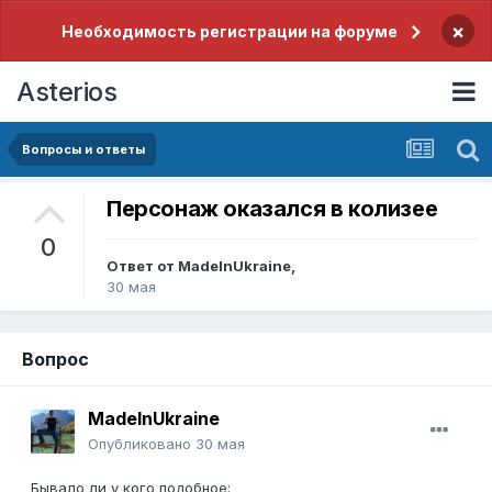
×
Необходимость регистрации на форуме
Asterios
Вопросы и ответы
Персонаж оказался в колизее
0
Ответ от
MadeInUkraine
,
30 мая
Вопрос
MadeInUkraine
Опубликовано
30 мая
Бывало ли у кого подобное: