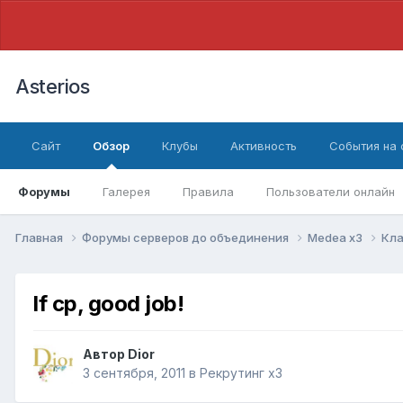
Asterios
Сайт
Обзор
Клубы
Активность
События на
Форумы
Галерея
Правила
Пользователи онлайн
Главная
Форумы серверов до объединения
Medea x3
Кла
lf cp, good job!
Автор
Dior
3 сентября, 2011
в
Рекрутинг x3