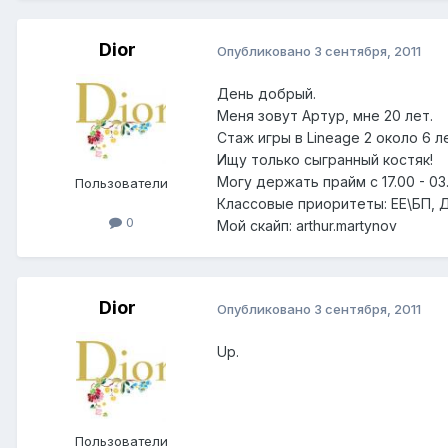
Dior
Опубликовано
3 сентября, 2011
День добрый.
Меня зовут Артур, мне 20 лет.
Стаж игры в Lineage 2 около 6 л
Ищу только сыгранный костяк!
Могу держать прайм с 17.00 - 03
Пользователи
Классовые приоритеты: ЕЕ\БП, Д
0
Мой скайп: arthur.martynov
Dior
Опубликовано
3 сентября, 2011
Up.
Пользователи