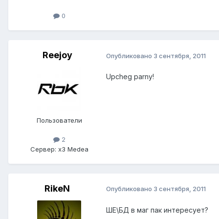
0
Reejoy
Опубликовано
3 сентября, 2011
Upcheg parny!
Пользователи
2
Сервер:
x3 Medea
RikeN
Опубликовано
3 сентября, 2011
ШЕ\БД в маг пак интересует?