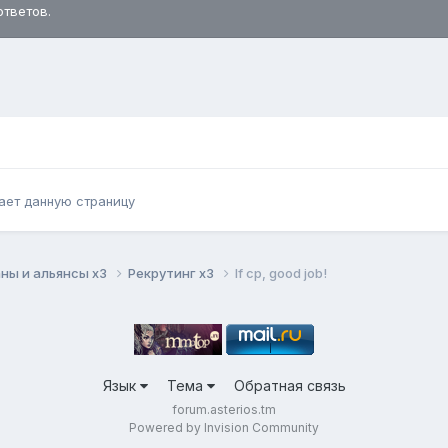
ответов.
ает данную страницу
ны и альянсы x3
Рекрутинг x3
lf cp, good job!
Язык
Тема
Обратная связь
forum.asterios.tm
Powered by Invision Community