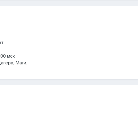
ет.
.00 мск
агера, Маги.