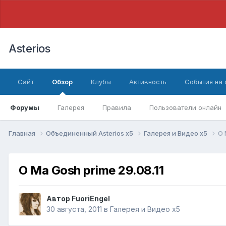
Asterios
Сайт
Обзор
Клубы
Активность
События на
Форумы
Галерея
Правила
Пользователи онлайн
Главная
Объединенный Asterios x5
Галерея и Видео x5
O 
O Ma Gosh prime 29.08.11
Автор
FuoriEngel
30 августа, 2011
в
Галерея и Видео x5