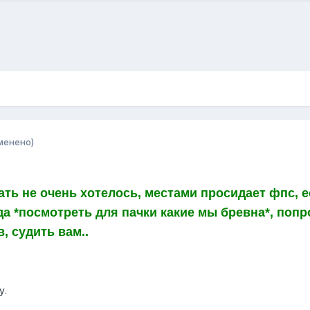
менено)
ть не очень хотелось, местами просидает фпс, е
а *посмотреть для пачки какие мы бревна*, попр
, судить вам..
у.