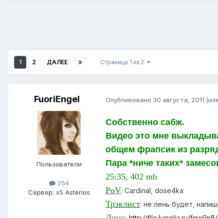
1
2
ДАЛЕЕ
Страница 1 из 2
FuoriEngel
Опубликовано
30 августа, 2011
(из
Собственно сабж.
Видео это мне выкладыва
общем фрапсик из разряд
Пара *ниче таких* замесов
Пользователи
25:35, 402 mb
254
PoV
: Cardinal, dose4ka
Сервер:
x5 Asterios
Трэклист
: не лень будет, напиш
Линк
:
http://file.karelia.ru/fgw9n8/