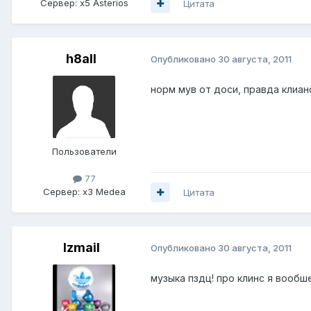
Сервер:
x5 Asterios
Цитата
h8all
Опубликовано
30 августа, 2011
норм мув от доси, правда клианс
Пользователи
77
Сервер:
x3 Medea
Цитата
Izmail
Опубликовано
30 августа, 2011
музыка пздц! про клинс я вообш