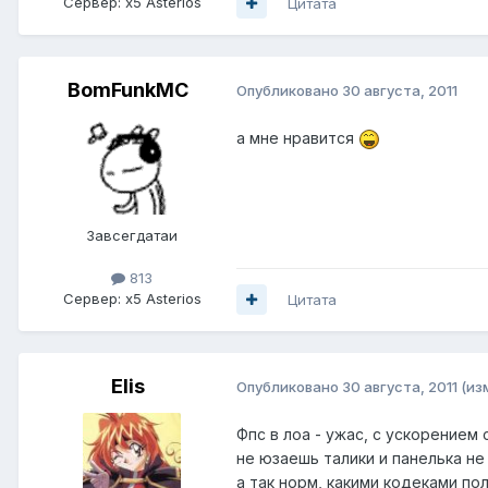
Сервер:
x5 Asterios
Цитата
BomFunkMC
Опубликовано
30 августа, 2011
а мне нравится
Завсегдатаи
813
Сервер:
x5 Asterios
Цитата
Elis
Опубликовано
30 августа, 2011
(из
Фпс в лоа - ужас, с ускорением
не юзаешь талики и панелька не 
а так норм, какими кодеками по