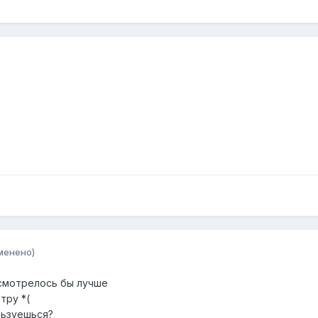
менено)
 смотрелось бы лучше
тру *(
льзуешься?