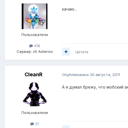
качаю...
Пользователи
418
Сервер:
x5 Asterios
Цитата
CleanR
Опубликовано
30 августа, 2011
А я думал брежу, что мобский а
Пользователи
21