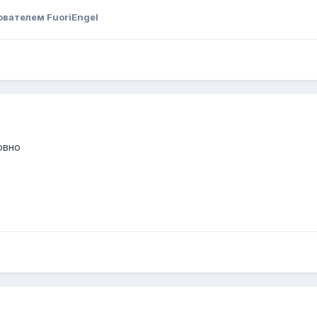
ователем FuoriEngel
овно