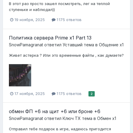
В этот раз просто зашел посмотреть, лег на теплой
ступеньке и наблюдал))
19 ноября, 2025
1 175 ответов
Политика сервера Prime x1 Part 13
SnowPamagranat
ответил
Уставший
тема в
Общение x1
Живет астерка ? Или это временные файты , как думаете?
17 ноября, 2025
1 175 ответов
2
обмен ФП +6 на щит +6 или броне +6
SnowPamagranat
ответил
Ключ ТХ
тема в
Обмен x1
Отправил тебе подарок в игре, надеюсь пригодится