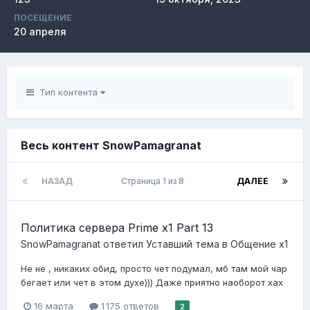
ПОСЕЩЕНИЕ
20 апреля
Тип контента
Весь контент SnowPamagranat
НАЗАД
Страница 1 из 8
ДАЛЕЕ
Политика сервера Prime x1 Part 13
SnowPamagranat
ответил
Уставший
тема в
Общение x1
Не не , никаких обид, просто чет подумал, мб там мой чар
бегает или чет в этом духе))) Даже приятно наоборот хах
16 марта
1 175 ответов
2