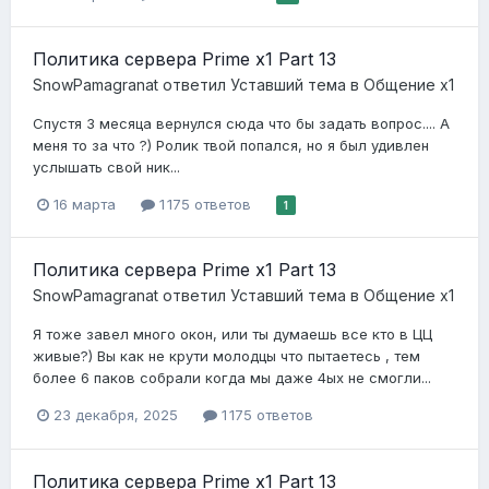
Политика сервера Prime x1 Part 13
SnowPamagranat
ответил
Уставший
тема в
Общение x1
Cпустя 3 месяца вернулся сюда что бы задать вопрос.... А
меня то за что ?) Ролик твой попался, но я был удивлен
услышать свой ник...
16 марта
1 175 ответов
1
Политика сервера Prime x1 Part 13
SnowPamagranat
ответил
Уставший
тема в
Общение x1
Я тоже завел много окон, или ты думаешь все кто в ЦЦ
живые?) Вы как не крути молодцы что пытаетесь , тем
более 6 паков собрали когда мы даже 4ых не смогли...
23 декабря, 2025
1 175 ответов
Политика сервера Prime x1 Part 13