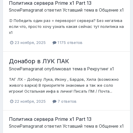
Политика сервера Prime x1 Part 13
SnowPamagranat
ответил
Уставший
тема в
Общение x1
:D Победить один раз = переворот сервера? Без негатива
если что, просто хочу узнать какая сейчас тут политика на
х1
23 ноября, 2025
1 175 ответов
Донабор в ЛУК ПАК
SnowPamagranat
опубликовал тема в
Рекрутинг х1
ТАГ ЛХ - Доберу Лука, Икону , Бардов, Хила (возможно
живого варка) В приоритете знакомые а так же соло
игроки! Остальная инфа в личке! Писать ПМ / Почта...
22 ноября, 2025
7 ответов
Политика сервера Prime x1 Part 13
SnowPamagranat
ответил
Уставший
тема в
Общение x1