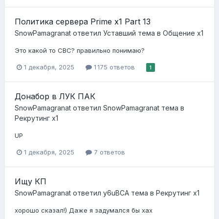
Политика сервера Prime x1 Part 13
SnowPamagranat
ответил
Уставший
тема в
Общение x1
Это какой то СВС? правильно понимаю?
1 декабря, 2025
1 175 ответов
1
Донабор в ЛУК ПАК
SnowPamagranat
ответил
SnowPamagranat
тема в
Рекрутинг х1
UP
1 декабря, 2025
7 ответов
Ищу КП
SnowPamagranat
ответил
y6uBCA
тема в
Рекрутинг х1
хорошо сказал!) Даже я задумался бы хах