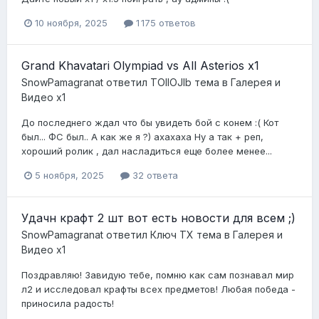
10 ноября, 2025
1 175 ответов
Grand Khavatari Olympiad vs All Asterios x1
SnowPamagranat
ответил
TOIIOJIb
тема в
Галерея и
Видео x1
До последнего ждал что бы увидеть бой с конем :( Кот
был... ФС был.. А как же я ?) ахахаха Ну а так + реп,
хороший ролик , дал насладиться еще более менее...
5 ноября, 2025
32 ответа
Удачн крафт 2 шт вот есть новости для всем ;)
SnowPamagranat
ответил
Ключ ТХ
тема в
Галерея и
Видео x1
Поздравляю! Завидую тебе, помню как сам познавал мир
л2 и исследовал крафты всех предметов! Любая победа -
приносила радость!