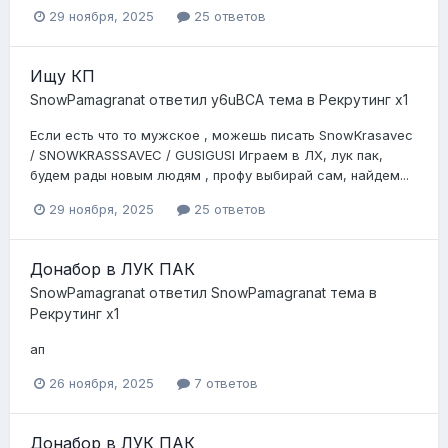
29 ноября, 2025
25 ответов
Ищу КП
SnowPamagranat
ответил
y6uBCA
тема в
Рекрутинг х1
Если есть что то мужское , можешь писать SnowKrasavec
/ SNOWKRASSSAVEC / GUSIGUSI Играем в ЛХ, лук пак,
будем рады новым людям , профу выбирай сам, найдем...
29 ноября, 2025
25 ответов
Донабор в ЛУК ПАК
SnowPamagranat
ответил
SnowPamagranat
тема в
Рекрутинг х1
ап
26 ноября, 2025
7 ответов
Донабор в ЛУК ПАК