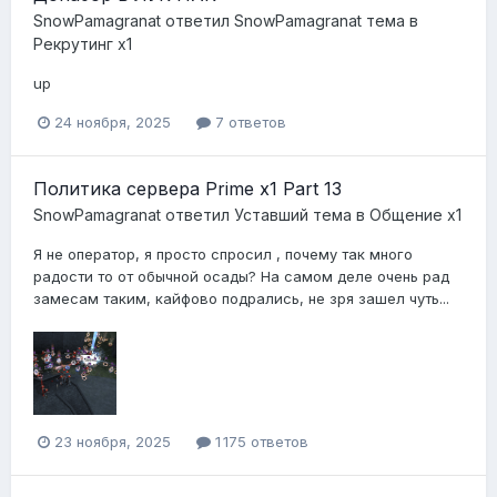
SnowPamagranat
ответил
SnowPamagranat
тема в
Рекрутинг х1
up
24 ноября, 2025
7 ответов
Политика сервера Prime x1 Part 13
SnowPamagranat
ответил
Уставший
тема в
Общение x1
Я не оператор, я просто спросил , почему так много
радости то от обычной осады? На самом деле очень рад
замесам таким, кайфово подрались, не зря зашел чуть...
23 ноября, 2025
1 175 ответов