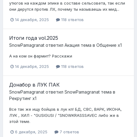
утюгов на каждом эпике в составе сельсовета, так если
они дерутся против ЛХ, почему ты называешь их мид...
14 декабря, 2025
118 ответов
Итоги года vol.2025
SnowPamagranat
ответил
Акация
тема в
Общение x1
А на ком он фармит? Расскажи
14 декабря, 2025
118 ответов
Донабор в ЛУК ПАК
SnowPamagranat
ответил
SnowPamagranat
тема в
Рекрутинг х1
Все так же ищу бойцов в лук кп! БД, СВС, ВАРК, ИКОНА,
ЛУК , ХИЛ - "GUSIGUSI / "SNOWKRASSSAVEC либо же в
этой теме.
6 декабря, 2025
7 ответов