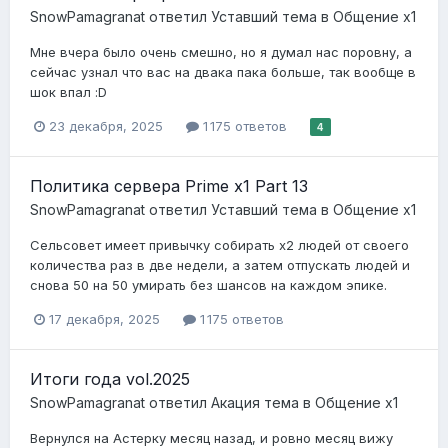
SnowPamagranat
ответил
Уставший
тема в
Общение x1
Мне вчера было очень смешно, но я думал нас поровну, а
сейчас узнал что вас на двака пака больше, так вообще в
шок впал :D
23 декабря, 2025
1 175 ответов
4
Политика сервера Prime x1 Part 13
SnowPamagranat
ответил
Уставший
тема в
Общение x1
Сельсовет имеет привычку собирать х2 людей от своего
количества раз в две недели, а затем отпускать людей и
снова 50 на 50 умирать без шансов на каждом эпике.
17 декабря, 2025
1 175 ответов
Итоги года vol.2025
SnowPamagranat
ответил
Акация
тема в
Общение x1
Вернулся на Астерку месяц назад, и ровно месяц вижу