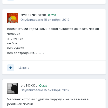
CYBERNOiSE3D
718
Опубликовано
15 октября, 2012
всеми этими картинками сокол пытается доказать что он
человек
это не так
он бот......
без чувств .....
без сострадания..... .... .. .
Цитата
oldSOKОL
222
Опубликовано
15 октября, 2012
Человек который судит по форуму и не зная меня в
реальной жизни ....