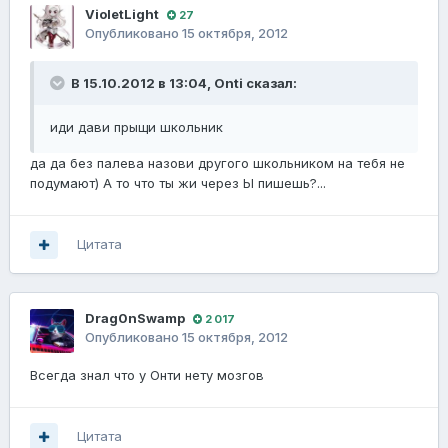
VioletLight
27
Опубликовано
15 октября, 2012
В 15.10.2012 в 13:04, Onti сказал:
иди дави прыщи школьник
да да без палева назови другого школьником на тебя не
подумают) А то что ты жи через Ы пишешь?...
Цитата
Drag0nSwamp
2 017
Опубликовано
15 октября, 2012
Всегда знал что у Онти нету мозгов
Цитата