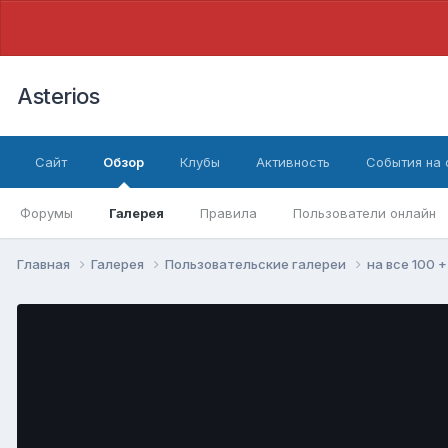
Asterios
Сайт
Обзор
Клубы
Активность
События на
Форумы
Галерея
Правила
Пользователи онлайн
Главная
Галерея
Пользовательские галереи
на все 100 