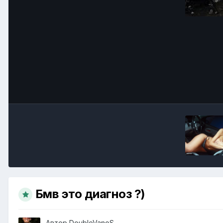
Бмв это диагноз ?)
Автор
DoubleVanoS