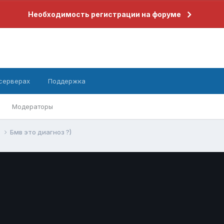
Необходимость регистрации на форуме
 серверах
Поддержка
Модераторы
+
Бмв это диагноз ?)