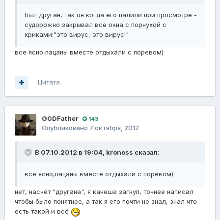
был друган, так он когда его палили при просмотре -
судорожно закрывал все окна с порнухой с
криками:"это вирус, это вирус!"
все ясно,пацаны вместе отдыхали с поревом)
Цитата
G0DFathеr
143
Опубликовано
7 октября, 2012
В 07.10.2012 в 19:04, kronoss сказал:
все ясно,пацаны вместе отдыхали с поревом)
нет, насчёт "другана", я канеша загнул, точнее написал
чтобы было понятнее, а так я его почти не знал, знал что
есть такой и всё