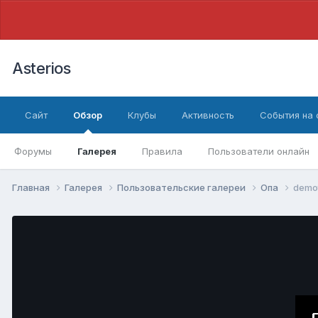
Asterios
Сайт
Обзор
Клубы
Активность
События на
Форумы
Галерея
Правила
Пользователи онлайн
Главная
Галерея
Пользовательские галереи
Опа
demot