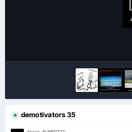
demotivators 35
Автор
-BUMER777-