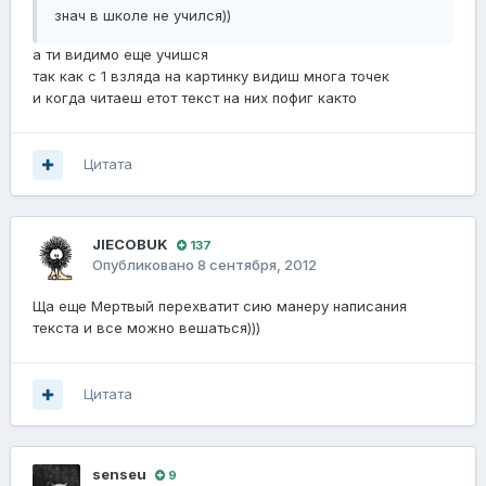
знач в школе не учился))
а ти видимо еще учишся
так как с 1 взляда на картинку видиш многа точек
и когда читаеш етот текст на них пофиг както
Цитата
JIECOBUK
137
Опубликовано
8 сентября, 2012
Ща еще Мертвый перехватит сию манеру написания
текста и все можно вешаться)))
Цитата
senseu
9