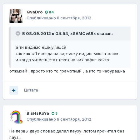
QvaDro
84
Опубликовано
8 сентября, 2012
В 08.09.2012 в 04:54, xSAMOvARx сказал:
а ти видимо еще учишся
так как с 1 взляда на картинку видиш многа точек
и когда читаеш етот текст на них пофиг както
отжыхай , просто кто то грамотный , а кто то чебурашка
Цитата
BisHsKoYa
5
Опубликовано
9 сентября, 2012
На первы двух словах делал паузу ,потом прочитал без
пауз...