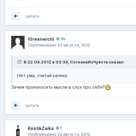
Цитата
lGreenwichl
115
Опубликовано
22 августа, 2012
В 22.08.2012 в 02:36, СотканаИзЧувств сказал:
Нет ума, считай калека
Зачем произносить мысли в слух про себя?
Цитата
KostikZaika
1
Опубликовано
22 августа, 2012