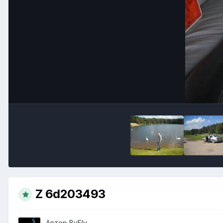
Z 6d203493
Автор
ВyFly