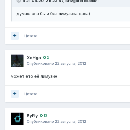
В 21.08.2012 в 23:57, Brizgatel сказал:
думаю она бы и без лимузина дала)
Цитата
XoHga
2
Опубликовано
22 августа, 2012
может ето её лимузин
Цитата
ВyFly
13
Опубликовано
22 августа, 2012