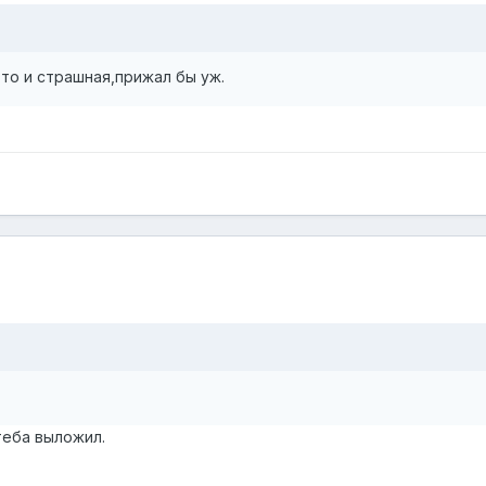
-то и страшная,прижал бы уж.
теба выложил.