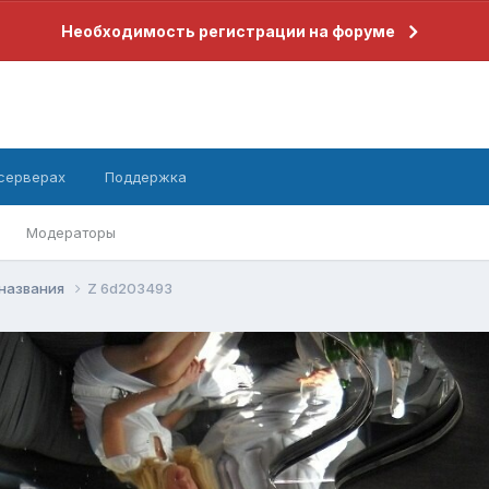
Необходимость регистрации на форуме
 серверах
Поддержка
Модераторы
 названия
Z 6d203493