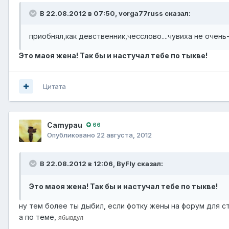
В 22.08.2012 в 07:50, vorga77russ сказал:
приобнял,как девственник,чесслово....чувиха не очень
Это маоя жена! Так бы и настучал тебе по тыкве!
Цитата
Camypau
66
Опубликовано
22 августа, 2012
В 22.08.2012 в 12:06, ВyFly сказал:
Это маоя жена! Так бы и настучал тебе по тыкве!
ну тем более ты дыбил, если фотку жены на форум для с
а по теме,
ябывдул