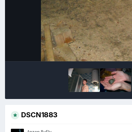
DSCN1883
Автор
ВyFly