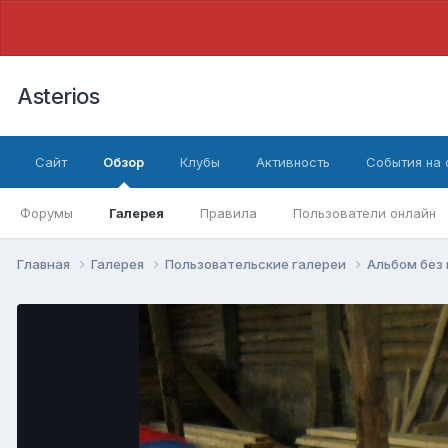
Asterios
Сайт
Обзор
Клубы
Активность
События на
Форумы
Галерея
Правила
Пользователи онлайн
Главная
Галерея
Пользовательские галереи
Альбом без