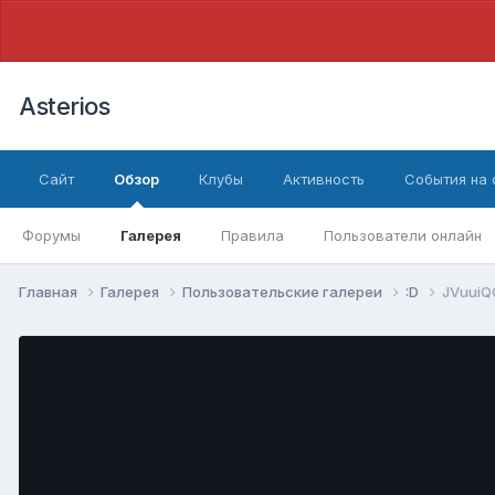
Asterios
Сайт
Обзор
Клубы
Активность
События на
Форумы
Галерея
Правила
Пользователи онлайн
Главная
Галерея
Пользовательские галереи
:D
JVuuiQ