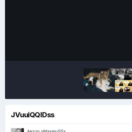
JVuuiQQIDss
Автор
xMaximuSSx