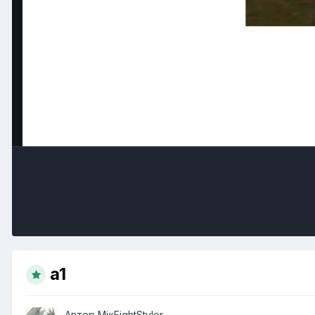
а1
Автор
MixFightStyler