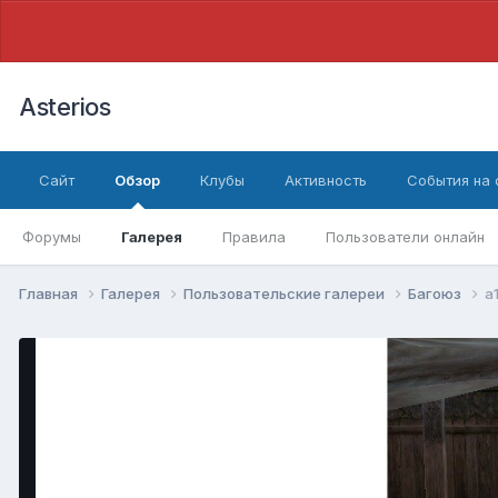
Asterios
Сайт
Обзор
Клубы
Активность
События на
Форумы
Галерея
Правила
Пользователи онлайн
Главная
Галерея
Пользовательские галереи
Багоюз
а