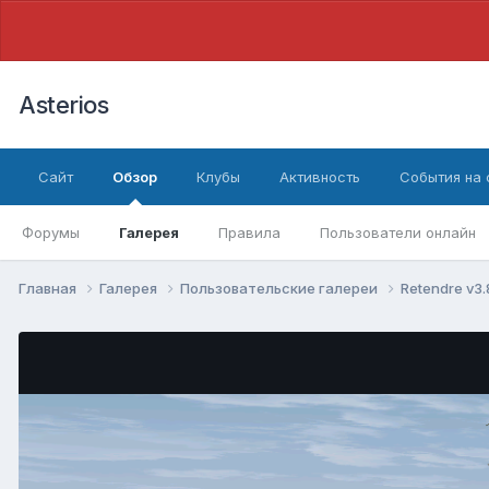
Asterios
Сайт
Обзор
Клубы
Активность
События на
Форумы
Галерея
Правила
Пользователи онлайн
Главная
Галерея
Пользовательские галереи
Retendre v3