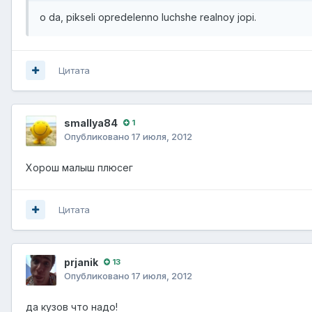
o da, pikseli opredelenno luchshe realnoy jopi.
Цитата
smallya84
1
Опубликовано
17 июля, 2012
Хорош малыш плюсег
Цитата
prjanik
13
Опубликовано
17 июля, 2012
да кузов что надо!