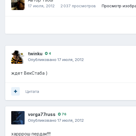
17 июля, 2012
2 037 просмотров
Просмотр изобр
twinku
4
Опубликовано
17 июля, 2012
ждет ВекСтаба )
Цитата
vorga77russ
76
Опубликовано
17 июля, 2012
харррош пердак!!!!