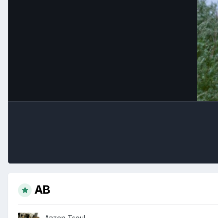
АВ
Автор
Tsoul