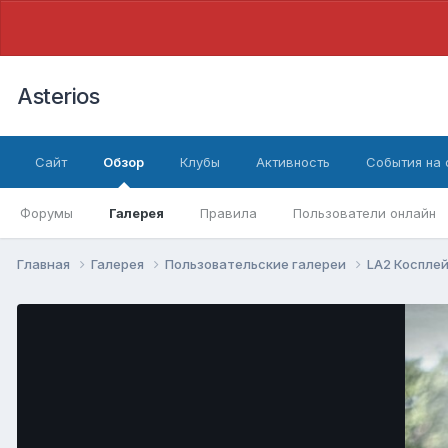
Asterios
Сайт
Обзор
Клубы
Активность
События на
Форумы
Галерея
Правила
Пользователи онлайн
Главная
Галерея
Пользовательские галереи
LA2 Коспле