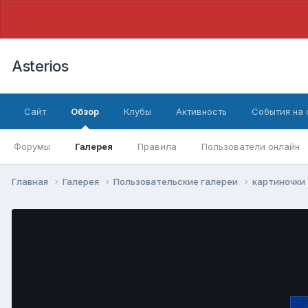
Asterios
Сайт
Обзор
Клубы
Активность
События на
Форумы
Галерея
Правила
Пользователи онлайн
Главная
Галерея
Пользовательские галереи
картиночки