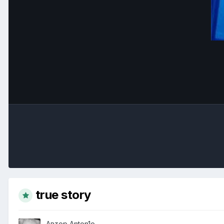
true story
Автор
Anton1o