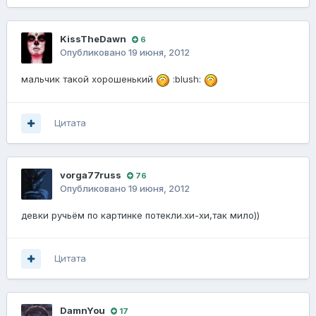
KissTheDawn
6
Опубликовано
19 июня, 2012
мальчик такой хорошенький
:blush:
Цитата
vorga77russ
76
Опубликовано
19 июня, 2012
девки ручьём по картинке потекли.хи-хи,так мило))
Цитата
DamnYou
17