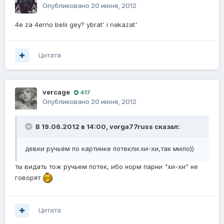
Опубликовано
20 июня, 2012
4e za 4erno belii gey? ybrat' i nakazat'
Цитата
vercage
417
Опубликовано
20 июня, 2012
В 19.06.2012 в 14:00, vorga77russ сказал:
девки ручьём по картинке потекли.хи-хи,так мило))
ты видать тож ручьем потек, ибо норм парни "хи-хи" не
говорят
Цитата