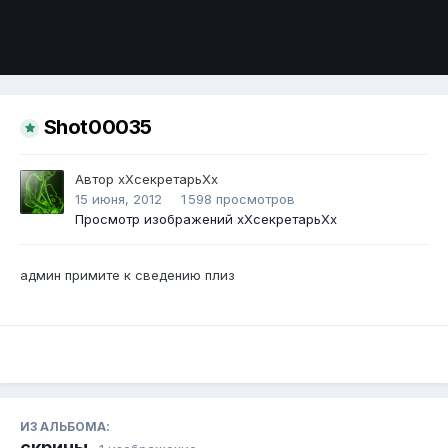
Инструменты
Shot00035
Автор
хХсекретарьХх
15 июня, 2012
1 598 просмотров
Просмотр изображений хХсекретарьХх
админ примите к сведению плиз
ИЗ АЛЬБОМА:
скрины