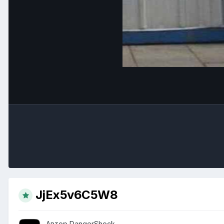
JjEx5v6C5W8
Автор
DangerShock