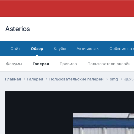
Asterios
Сайт
Обзор
Клубы
Активность
События на
Форумы
Галерея
Правила
Пользователи онлайн
Главная
Галерея
Пользовательские галереи
omg
JjEx